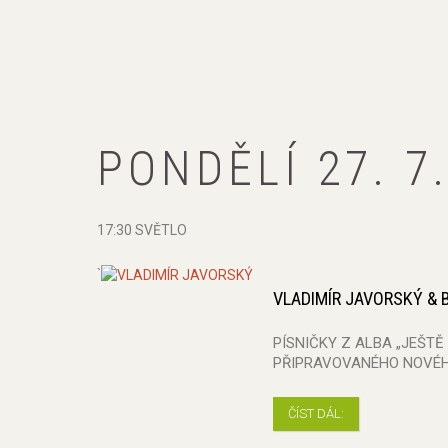
PONDĚLÍ 27. 7
17:30 SVĚTLO
`
VLADIMÍR JAVORSKÝ &
PÍSNIČKY Z ALBA „JEŠTĚ 
PŘIPRAVOVANÉHO NOVÉ
ČÍST DÁL: