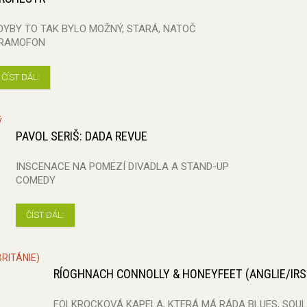
DYBY TO TAK BYLO MOŽNÝ, STARÁ, NATOČ
RAMOFON
ČÍST DÁL:
PAVOL SERIŠ: DADA REVUE
INSCENACE NA POMEZÍ DIVADLA A STAND-UP
COMEDY
ČÍST DÁL:
RÍOGHNACH CONNOLLY & HONEYFEET (ANGLIE/IRS
FOLKROCKOVÁ KAPELA, KTERÁ MÁ RÁDA BLUES, SOUL