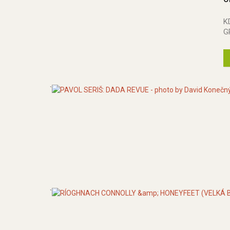
K
G
`
`