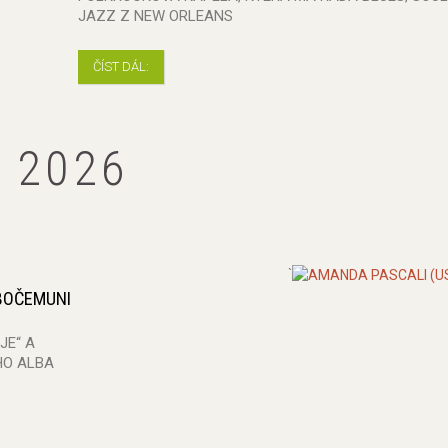
JAZZ Z NEW ORLEANS
ČÍST DÁL:
. 2026
`
 BOČEMUNI
JE“ A
HO ALBA