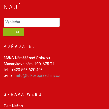
NAJÍT
Hledaný výraz
HLEDAT
POŘADATEL
MěKS Náměšť nad Oslavou,
Masarykovo nám. 100, 675 71
tel.: +420 568 620 493
e-mail:
info@folkoveprazdniny.cz
SPRÁVA WEBU
Petr Nečas